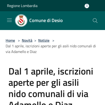
Salta al contenuto principale
Regione Lombardia
Comune di Desio
Home
>
Novità
>
Notizie
>
Dal 1 aprile, iscrizioni aperte per gli asili nido comunali di
via Adamello e Diaz
Dal 1 aprile, iscrizioni
aperte per gli asili
nido comunali di via
Adamello e Diaz