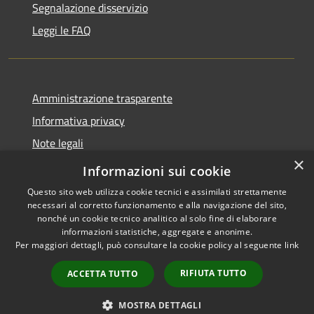
Segnalazione disservizio
Leggi le FAQ
Amministrazione trasparente
Informativa privacy
Note legali
×
Dichiarazione di accessibilità
Informazioni sui cookie
Questo sito web utilizza cookie tecnici e assimilati strettamente
necessari al corretto funzionamento e alla navigazione del sito,
nonché un cookie tecnico analitico al solo fine di elaborare
informazioni statistiche, aggregate e anonime.
RSS
Copyright © 2026 • Comune di
Per maggiori dettagli, può consultare la cookie policy al seguente
link
Accessibilità
Desio • Powered by
Privacy
Municipium
Accesso
•
RIFIUTA TUTTO
ACCETTA TUTTO
Cookie
redazione
Mappa del sito
MOSTRA DETTAGLI