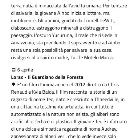
terra natia è minacciata dall'avidità umana. Per tentare
di salvarla, la giovane Ainbo inizia a lottare, ma
inutilmente. Gli uomini, guidati da Cornell DeWitt,
disboscano, estraggono minerali e distruggono il
paesaggio. L'oscuro Yucuruna, il male che risiede in
Amazzonia, sta prendendo il sopravvento e ad Ainbo
resta una sola possibilità per salvare la sua casa:
rivolgersi allo spirito madre, Turtle Motelo Mama.
📅 6 aprile
Lorax - Il Guardiano della Foresta
🌳 E’ un film d'animazione del 2012 diretto da Chris
Renaud e Kyle Balda. Il film racconta la storia di un
ragazzo di nome Ted, nato e cresciuto a Thneedville, in
una cittadina totalmente artefatta, in cui tutto è
automatizzato e la natura non esiste: gli alberi sono
artificiali e l’erba è di plastica. Il giovane Ted è infatuato
di una dolce e simpatica ragazzina di nome Audrey,
appassionata di alberi veri, che lo vede invece solo