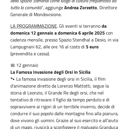
dello spazio Stendhal come luogo di cultura frequentato da
tutta la comunità"
, aggiunge
Andrea Zorzetto
, Direttore
Generale di Mondovisione.
LA PROGRAMMAZIONE
. Gli eventi si terranno
da
domenica 12 gennaio a domenica 6 aprile 2025
con
cadenza mensile, presso Spazio Stendhal a Desio, in via
Lampugnani 62, alle ore 16 al costo di
5 euro
(prevendita e cassa).
📅 12 gennaio
La Famosa Invasione degli Orsi in Sicilia
🐾 La famosa invasione degli orsi in Sicilia, il film
d'animazione diretto da Lorenzo Mattotti, segue la
storia di Leonzio, il Grande Re degli orsi, che nel
tentativo di ritrovare il figlio da tempo perduto e di
sopravvivere ai rigori di un terribile inverno, decide di
condurre il suo popolo dalle montagne fino alla pianura,
dove vivono gli uomini. Grazie al suo esercito e all'aiuto
di un mago, riuscirà a sconfiggere il malvagio Granduca