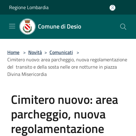
Salta al contenuto principale
Regione Lombardia
Comune di Desio
Home
>
Novità
>
Comunicati
>
Cimitero nuovo: area parcheggio, nuova regolamentazione
del transito e della sosta nelle ore notturne in piazza
Divina Misericordia
Cimitero nuovo: area
parcheggio, nuova
regolamentazione