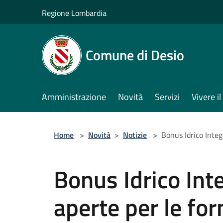
Salta al contenuto principale
Regione Lombardia
Comune di Desio
Amministrazione
Novità
Servizi
Vivere 
Home
>
Novità
>
Notizie
>
Bonus Idrico Integ
Bonus Idrico In
aperte per le for