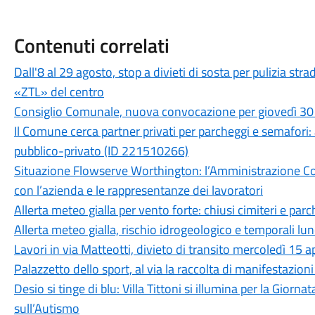
Contenuti correlati
Dall'8 al 29 agosto, stop a divieti di sosta per pulizia st
«ZTL» del centro
Consiglio Comunale, nuova convocazione per giovedì 30 
Il Comune cerca partner privati per parcheggi e semafori: a
pubblico-privato (ID 221510266)
Situazione Flowserve Worthington: l’Amministrazione Co
con l’azienda e le rappresentanze dei lavoratori
Allerta meteo gialla per vento forte: chiusi cimiteri e parc
Allerta meteo gialla, rischio idrogeologico e temporali l
Lavori in via Matteotti, divieto di transito mercoledì 15 ap
Palazzetto dello sport, al via la raccolta di manifestazion
Desio si tinge di blu: Villa Tittoni si illumina per la Gio
sull’Autismo