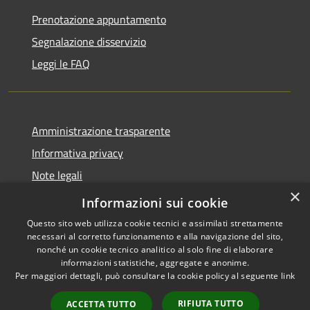
Prenotazione appuntamento
Segnalazione disservizio
Leggi le FAQ
Amministrazione trasparente
Informativa privacy
Note legali
×
Dichiarazione di accessibilità
Informazioni sui cookie
Questo sito web utilizza cookie tecnici e assimilati strettamente
necessari al corretto funzionamento e alla navigazione del sito,
nonché un cookie tecnico analitico al solo fine di elaborare
informazioni statistiche, aggregate e anonime.
RSS
Copyright © 2026 • Comune di
Per maggiori dettagli, può consultare la cookie policy al seguente
link
Accessibilità
Desio • Powered by
Privacy
Municipium
Accesso
•
RIFIUTA TUTTO
ACCETTA TUTTO