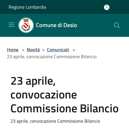
Salta al contenuto principale
Regione Lombardia
Comune di Desio
Home
>
Novità
>
Comunicati
>
23 aprile, convocazione Commissione Bilancio
23 aprile,
convocazione
Commissione Bilancio
23 aprile, convocazione Commissione Bilancio