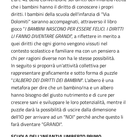
che i bambini hanno il diritto di conoscere i propri
diritti. I bambini della scuola dell'infanzia di "Via
Dolomiti" saranno accompagnati, attraverso il libro
gioco “
I BAMBINI NASCONO PER ESSERE FELICI. I DIRITTI
LI FANNO DIVENTARE
GRANDI
”, a riflettere in merito a
quei diritti che ogni giorno vengono vissuti nel
contesto scolastico e familiare ma con un pensiero a
chi per ragioni diverse non ha le stesse possibilità.
In seguito si proporrà un'attività collettiva per
rappresentare graficamente e sotto forma di puzzle
"
L'ALBERO DEI DIRITTI DEI BAMBINI
". L'albero è una
metafora per dire che un bambino/na e un albero
hanno bisogno del giusto nutrimento e di cure per
crescere sani e sviluppare le loro potenzialità, mentre il
puzzle darà la possibilità di uscire dalla dimensione
dell'IO per arrivare ad un "NOI" perché anche questo li
farà diventare "GRANDI".
SCUOLA DELL'INFANZIA UMBERTO PRIMO