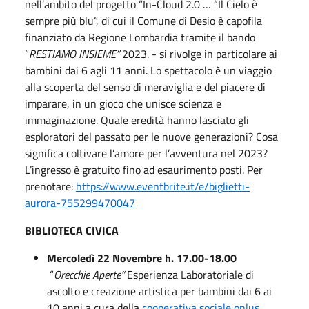
nell’ambito del progetto “In-Cloud 2.0 … “Il Cielo è
sempre più blu”, di cui il Comune di Desio è capofila
finanziato da Regione Lombardia tramite il bando
“
RESTIAMO INSIEME”
2023. - si rivolge in particolare ai
bambini dai 6 agli 11 anni. Lo spettacolo è un viaggio
alla scoperta del senso di meraviglia e del piacere di
imparare, in un gioco che unisce scienza e
immaginazione. Quale eredità hanno lasciato gli
esploratori del passato per le nuove generazioni? Cosa
significa coltivare l’amore per l’avventura nel 2023?
L’ingresso è gratuito fino ad esaurimento posti. Per
prenotare:
https://www.eventbrite.it/e/biglietti-
aurora-755299470047
BIBLIOTECA CIVICA
Mercoledì 22 Novembre h. 17.00-18.00
“
Orecchie Aperte”
Esperienza Laboratoriale di
ascolto e creazione artistica per bambini dai 6 ai
10 anni a cura della
cooperativa sociale onlus