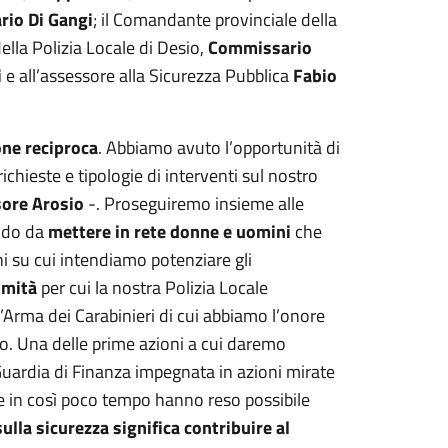
rio Di Gangi
; il Comandante provinciale della
 della Polizia Locale di Desio,
Commissario
i
e all’assessore alla Sicurezza Pubblica
Fabio
one reciproca
. Abbiamo avuto l’opportunità di
ichieste e tipologie di interventi sul nostro
ore Arosio
-. Proseguiremo insieme alle
modo da
mettere in rete donne e uomini
che
 su cui intendiamo potenziare gli
imità
per cui la nostra Polizia Locale
l’Arma dei Carabinieri di cui abbiamo l’onore
o. Una delle prime azioni a cui daremo
uardia di Finanza impegnata in azioni mirate
che in così poco tempo hanno reso possibile
sulla sicurezza significa contribuire al