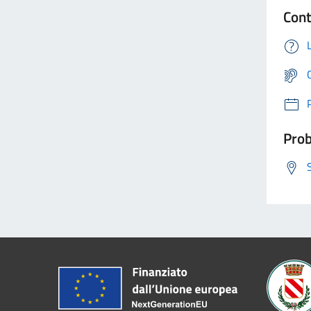
Cont
Prob