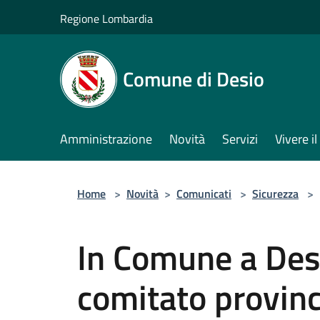
Salta al contenuto principale
Regione Lombardia
Comune di Desio
Amministrazione
Novità
Servizi
Vivere 
Home
>
Novità
>
Comunicati
>
Sicurezza
>
In Comune a Desio
comitato provinci