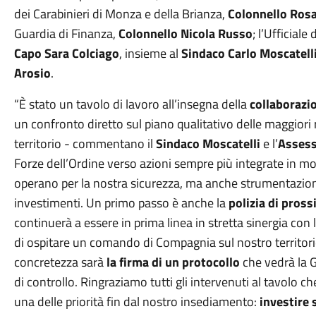
dei Carabinieri di Monza e della Brianza,
Colonnello Rosa
Guardia di Finanza,
Colonnello Nicola Russo
; l’Ufficiale
Capo Sara Colciago
, insieme al
Sindaco Carlo Moscatell
Arosio
.
“È stato un tavolo di lavoro all’insegna della
collaborazi
un confronto diretto sul piano qualitativo delle maggiori r
territorio - commentano il
Sindaco Moscatelli
e l’
Assess
Forze dell’Ordine verso azioni sempre più integrate in 
operano per la nostra sicurezza, ma anche strumentazioni
investimenti. Un primo passo è anche la
polizia di pross
continuerà a essere in prima linea in stretta sinergia con 
di ospitare un comando di Compagnia sul nostro territori
concretezza sarà
la firma di un protocollo
che vedrà la G
di controllo. Ringraziamo tutti gli intervenuti al tavolo 
una delle priorità fin dal nostro insediamento:
investire 