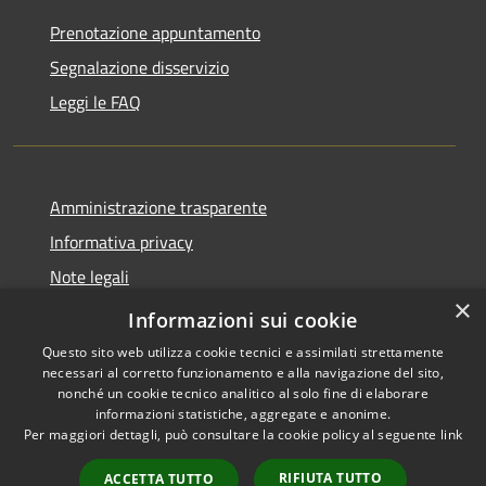
Prenotazione appuntamento
Segnalazione disservizio
Leggi le FAQ
Amministrazione trasparente
Informativa privacy
Note legali
×
Dichiarazione di accessibilità
Informazioni sui cookie
Questo sito web utilizza cookie tecnici e assimilati strettamente
necessari al corretto funzionamento e alla navigazione del sito,
nonché un cookie tecnico analitico al solo fine di elaborare
informazioni statistiche, aggregate e anonime.
RSS
Copyright © 2026 • Comune di
Per maggiori dettagli, può consultare la cookie policy al seguente
link
Accessibilità
Desio • Powered by
Privacy
Municipium
Accesso
•
RIFIUTA TUTTO
ACCETTA TUTTO