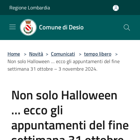
Salta al contenuto principale
Regione Lombardia
Comune di Desio
Home
>
Novità
>
Comunicati
>
tempo libero
>
Non solo Halloween … ecco gli appuntamenti del fine
settimana 31 ottobre – 3 novembre 2024.
Non solo Halloween
… ecco gli
appuntamenti del fine
settimana 31 ottobre