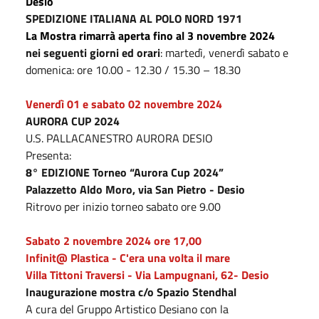
Desio
SPEDIZIONE ITALIANA AL POLO NORD 1971
La
Mostra
rimarrà
aperta
fino al 3 novembre
2024
nei seguenti
giorni
ed orari
: martedì, venerdì sabato e
domenica: ore 10.00 - 12.30 / 15.30 – 18.30
Venerdì
01
e sabato
02 novembre 2024
AURORA CUP 2024
U.S. PALLACANESTRO AURORA DESIO
Presenta:
8° EDIZIONE Torneo “Aurora Cup 2024”
Palazzetto Aldo Moro, via San Pietro - Desio
Ritrovo per inizio torneo sabato ore 9.00
S
abato
2 novembre 2024 ore 17,00
Infinit@ Plastica - C'era una volta il mare
Villa Tittoni Traversi - Via Lampugnani, 62- Desio
Inaugurazione mostra
c/o Spazio Stendhal
A cura del Gruppo Artistico Desiano con la