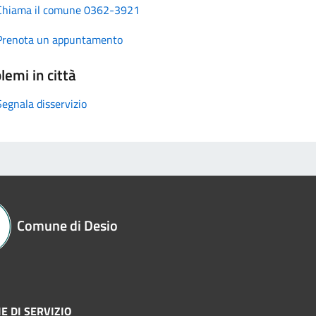
Chiama il comune 0362-3921
Prenota un appuntamento
lemi in città
Segnala disservizio
Comune di Desio
E DI SERVIZIO