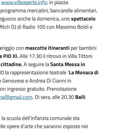
u
www.villeaperte.info
; in piazza
n programma mercatini, bancarelle alimentari,
proseguono anche la domenica, uno
spettacolo
itch DJ di Radio 105 con Massimo Boldi e
meriggio con
mascotte itineranti
per bambini
e PIO XI.
Alle 17.30 il ritrovo in Villa Tittoni
 cittadine.
A seguire la
Santa Messa in
.30 la rappresentazione teatrale ‘
La Monaca di
to Genovese e Andrea Di Cianni in
 con ingresso gratuito. Prenotazione
ima@gmail.com
. Di sera, alle 20.30
Balli
,
la scuola dell’infanzia comunale sta
elle opere d'arte che saranno esposte nei