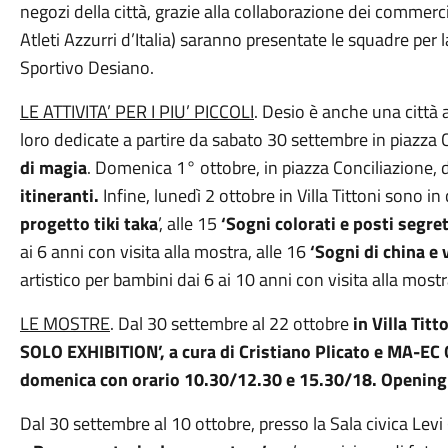
negozi della città, grazie alla collaborazione dei commerci
Atleti Azzurri d’Italia) saranno presentate le squadre per 
Sportivo Desiano.
LE ATTIVITA’
PER I PIU’ PICCOLI
. Desio è anche una città 
loro dedicate a partire da sabato 30 settembre in piazza
di magia
. Domenica 1° ottobre, in piazza Conciliazione, d
itinerant
i.
Infine, lunedì 2 ottobre in Villa Tittoni sono in
progetto tiki taka
’, alle 15
‘S
ogni colorati e posti segret
ai 6 anni con visita alla mostra, alle 16
‘S
ogni di china e 
artistico per bambini dai 6 ai 10 anni con visita alla mostr
L
E MOSTRE
. Dal 30 settembre al 22 ottobre
in
Villa Titt
SOLO EXHIBITION
’,
a cura
di Cristiano Plicato e MA-EC 
d
omenica
con orario
10.30/12.30
e
15.30/18. Openin
Dal 30 settembre al 10 ottobre, presso la Sala civica Levi 