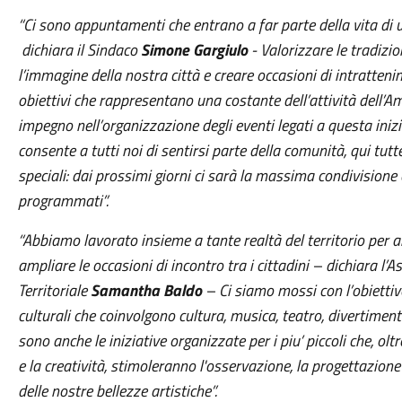
“Ci sono appuntamenti che entrano a far parte della vita di u
dichiara il Sindaco
Simone Gargiulo
- Valorizzare le tradizi
l’immagine della nostra città e creare occasioni di intratteni
obiettivi che rappresentano una costante dell’attività dell
impegno nell’organizzazione degli eventi legati
a questa iniz
consente a tutti noi di sentirsi parte della comunità,
qui
tutt
speciali: dai prossimi giorni ci sarà la massima condivision
programmati”.
“Abbiamo lavorato insieme a tante realtà del territorio per 
ampliare le occasioni di incontro tra i cittadini –
dichiara l’A
Territoriale
Samantha Baldo
–
Ci siamo mossi con l’obietti
culturali che coinvolgono cultura, musica, teatro, divertimen
sono anche le iniziative organizzate per i piu’ piccoli che, oltr
e la creatività, stimoleranno l'osservazione, la progettazione 
delle nostre bellezze artistiche”.