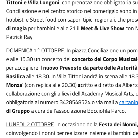
Tittoni
e
Villa Longoni
, con prenotazione obbligatoria s
Conciliazione e nel centro storico nel pomeriggio sono i
hobbisti e Street food con sapori tipici regionali, che 
di magia
per bambini e alle 21 il
M
eet
& L
ive
S
how
con M
Patrick Ray.
DOMENICA
1° OTTOBRE
. In piazza Conciliazione un po
e alle 15.30 un concerto del
concerto del Corpo Musical
per accogliere il
nuovo Prevosto da parte delle Autorità
Basilica
alle 18.30. In Villa Tittoni andrà in scena alle 18
Monza
’ (con replica alle 20.30)
s
critto e diretto da Alber
collaborazione con gli allievi dell’Academy Musical Arts,
obbligatoria al numero 3428548524 o via mail a
cartan
di
G
ruppo
a cura dell’associazione Bocciofila Parco.
LUNEDI’ 2 OTTOBRE
. In occasione della
Festa dei Nonni
coinvolgendo i nonni per realizzare insieme ai bambini d