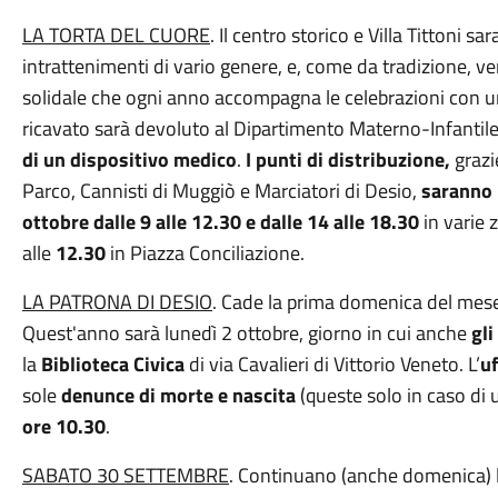
LA TORTA DEL CUORE
. Il centro storico e Villa Tittoni s
intrattenimenti di vario genere, e, come da tradizione, ver
solidale che ogni anno accompagna le celebrazioni con un
ricavato sarà devoluto al
Dipartimento Materno-Infantile 
di un dispositivo medico
.
I
punti di distribuzione,
grazi
Parco, Cannisti di Muggiò e Marciatori di Desio,
saranno
ottobre
dalle 9 alle 1
2.30 e
dalle
14
alle
18.30
in varie 
alle
12.30
in Piazza Conciliazione.
LA PATRONA DI DESIO
. Cade la prima domenica del mese d
Quest'anno sarà lunedì 2 ottobre, giorno in cui anche
gli
la
Biblioteca Civica
di via Cavalieri di Vittorio Veneto. L’
uf
sole
denunce di morte e nascita
(queste solo in caso di 
ore 10.30
.
SABATO
30 SETTEMBRE
. Continuano (anche domenica) l