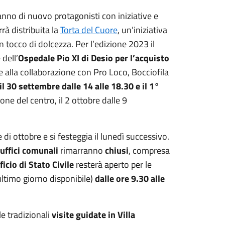
aranno di nuovo protagonisti con iniziative e
rà distribuita la
Torta del Cuore
, un’iniziativa
 tocco di dolcezza. Per l’edizione 2023 il
dell’
Ospedale Pio XI di Desio
per l’acquisto
e alla collaborazione con Pro Loco, Bocciofila
il
30 settembre
dalle
14
alle
18.30 e
il
1°
zone del centro, il 2 ottobre dalle 9
i ottobre e si festeggia il lunedì successivo.
 uffici comunali
rimarranno
chiusi
, compresa
ficio di
S
tato
C
ivile
resterà aperto per le
ultimo giorno disponibile)
dalle ore 9.30 alle
e tradizionali
visite guidate in Villa