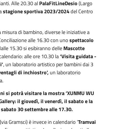
anti. Alle 20.30 al
PalaFitLineDesio
(Largo
la
stagione sportiva 202
3/2024
del Centro
a misura di bambino, diverse le iniziative a
 Conciliazione alle 16.30 con uno
spettacolo
alle 15.30 si esibiranno delle
Mascotte
 calendario: alle ore 10.30 la
‘
V
isita guidata -
i’
, un laboratorio artistico per bambini dai 3
ventagli di inchiostro’,
un laboratorio
a.
oni
si potrà visitare la mostra
‘
XUNMU WU
Gallery:
il g
iovedì,
il venerdì, il s
abato
e la
g
s
abato 30 settembre
alle
17.30.
(via Gramsci) è invece in calendario ‘
Tramvai