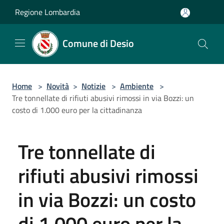
Salta al contenuto principale
Regione Lombardia
Comune di Desio
Home
>
Novità
>
Notizie
>
Ambiente
>
Tre tonnellate di rifiuti abusivi rimossi in via Bozzi: un
costo di 1.000 euro per la cittadinanza
Tre tonnellate di
rifiuti abusivi rimossi
in via Bozzi: un costo
di 1.000 euro per la