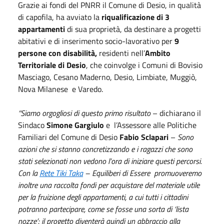
Grazie ai fondi del PNRR il Comune di Desio, in qualità
di capofila, ha avviato la
riqualificazione di 3
appartamenti
di sua proprietà, da destinare a progetti
abitativi e di inserimento socio-lavorativo per
9
persone con disabilità,
residenti nell’
Ambito
Territoriale di Desio
, che coinvolge i Comuni di Bovisio
Masciago, Cesano Maderno, Desio, Limbiate, Muggiò,
Nova Milanese e Varedo.
“Siamo orgogliosi di questo primo risultato
– dichiarano il
Sindaco
Simone Gargiulo
e l’Assessore alle Politiche
Familiari del Comune di Desio
Fabio Sclapari
–
Sono
azioni che si stanno concretizzando e i ragazzi che sono
stati selezionati non vedono l’ora di iniziare questi percorsi.
Con la
Rete Tiki Taka
– Equiliberi di Essere promuoveremo
inoltre una raccolta fondi per acquistare del materiale utile
per la fruizione degli appartamenti, a cui tutti i cittadini
potranno partecipare, come se fosse una sorta di ‘lista
nozze’: il progetto diventerà quindi un abbraccio alla