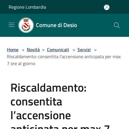
Salta al contenuto principale
Regione Lombardia
Comune di Desio
Home
>
Novità
>
Comunicati
>
Servizi
>
Riscaldamento: consentita l’accensione anticipata per max
7 ore al giorno
Riscaldamento:
consentita
l’accensione
anticipata per max 7