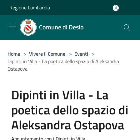
Salta al contenuto principale
Regione Lombardia
Comune di Desio
Home
>
Vivere il Comune
>
Eventi
>
Dipinti in Villa - La poetica dello spazio di Aleksandra
Ostapova
Dipinti in Villa - La
poetica dello spazio di
Aleksandra Ostapova
Appuntamento con i Dipinti in Villa