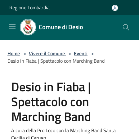
Salta al contenuto principale
Regione Lombardia
Comune di Desio
Home
>
Vivere il Comune
>
Eventi
>
Desio in Fiaba | Spettacolo con Marching Band
Desio in Fiaba |
Spettacolo con
Marching Band
A cura della Pro Loco con la Marching Band Santa
Cecilia di Carugo