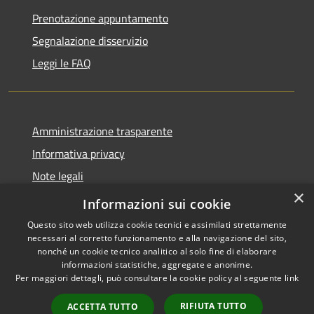
Prenotazione appuntamento
Segnalazione disservizio
Leggi le FAQ
Amministrazione trasparente
Informativa privacy
Note legali
×
Dichiarazione di accessibilità
Informazioni sui cookie
Questo sito web utilizza cookie tecnici e assimilati strettamente
necessari al corretto funzionamento e alla navigazione del sito,
nonché un cookie tecnico analitico al solo fine di elaborare
informazioni statistiche, aggregate e anonime.
RSS
Copyright © 2026 • Comune di
Per maggiori dettagli, può consultare la cookie policy al seguente
link
Accessibilità
Desio • Powered by
Privacy
Municipium
Accesso
•
RIFIUTA TUTTO
ACCETTA TUTTO