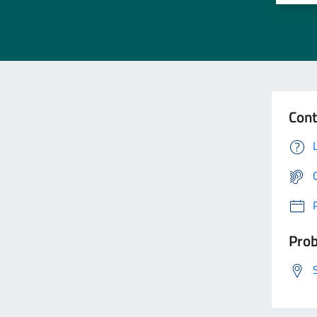
Cont
Prob