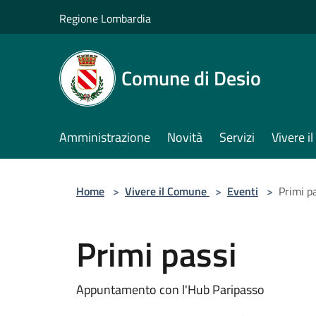
Salta al contenuto principale
Regione Lombardia
Comune di Desio
Amministrazione
Novità
Servizi
Vivere 
Home
>
Vivere il Comune
>
Eventi
>
Primi p
Primi passi
Appuntamento con l'Hub Paripasso